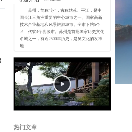
Introduction
苏州，简称“苏”，古称姑苏、平江，是中
国长江三角洲重要的中心城市之一、国家高新
技术产业基地和风景旅游城市。全市下辖5个
区、代管4个县级市。苏州是首批国家历史文化
名城之一，有近2500年历史，是吴文化的发祥
地 ...
横
Play
Video
热门文章