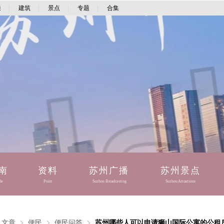
通
|
建筑
|
景点
|
专题
|
合集
南
资料
苏州广播
苏州景点
de
Point
Suzhou Broadcasting
Suzhou Attractions
文章
便民
便民问答
苏州哪些人可以申请狮山国际公寓的公租