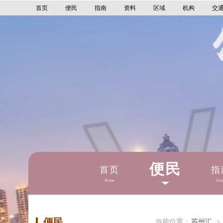
首页
|
便民
|
指南
|
资料
|
区域
|
机构
|
交
便民
首页
指
Home
Gui
便民
当前位置：
苏州汇