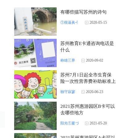
有哪些描写苏州的诗句
①很逼眞┩
2020-05-15
苏州教育E卡通咨询电话是
什么
称雄三界
2020-09-02
苏州7月1日起全市生育保
险一次性营养费补助标准上
调
独守寂寥
2020-06-23
2021苏州惠游园区B卡可以
去哪些地方
阳光①夏づ
2021-05-20
2021苏州惠游园区A卡可以