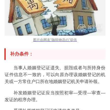
图片由网友“咖啡物语の”提供
补办条件：
当事人婚姻登记证遗失、损毁或者与所持身份
证件信息不一致的，可以向原办理该婚姻登记的机
关或一方常住户口所在地婚姻登记机关申请补领。
补发婚姻登记证应当按照初审—受理—审查—
发证的程序办理。