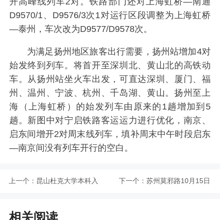
开高峰线列车2对。铁路部门还对上海虹桥—南通
D9570/1、D9576/3次1对运行区段调整为上海虹桥
—泰州，车次改为D9577/D9578次。
为满足扬州地区旅客出行需要，扬州站增加4对
始发终到列车。将首开至深圳北、黄山北的高铁动
车。从扬州站坐火车出发，可直达深圳、厦门、福
州、温州、宁波、杭州、千岛湖、黄山。扬州至上
海（上海虹桥）的始发列车由原来的1趟增加到5
趟。新图中对宁启铁路客运运力进行优化，南京、
启东间增开2对周末线列车，填补周末中午时段启东
—南京间没有列车开行的空白。
上一个：
昆山杜克大学本科入
下一个：
苏州莫邪路10月15日
学申请启动 计划招生
起采取临时交通管理
相关阅读