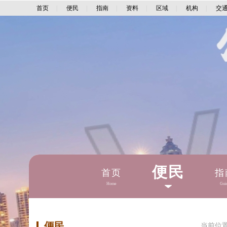
首页
|
便民
|
指南
|
资料
|
区域
|
机构
|
交
便民
首页
指
Home
Gui
便民
当前位