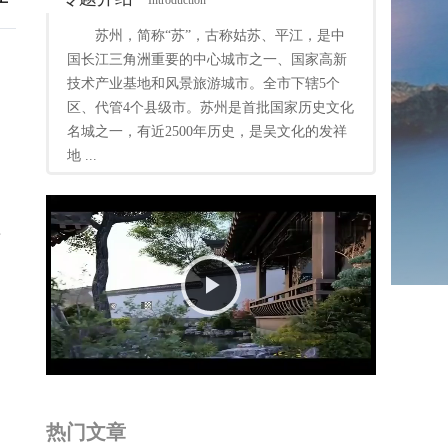
Introduction
苏州，简称“苏”，古称姑苏、平江，是中
国长江三角洲重要的中心城市之一、国家高新
技术产业基地和风景旅游城市。全市下辖5个
区、代管4个县级市。苏州是首批国家历史文化
名城之一，有近2500年历史，是吴文化的发祥
地 ...
首
Play
Video
热门文章