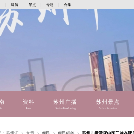
通
|
建筑
|
景点
|
专题
|
合集
南
资料
苏州广播
苏州景点
de
Point
Suzhou Broadcasting
Suzhou Attractions
置：
苏州汇
文章
便民
便民问答
苏州儿童遗尿中医门诊在哪