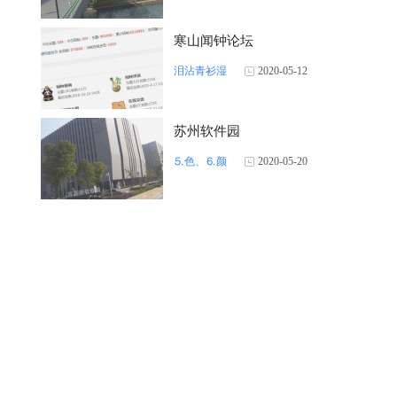
寒山闻钟论坛
泪沾青衫湿
2020-05-12
苏州软件园
⒌色、⒍颜
2020-05-20