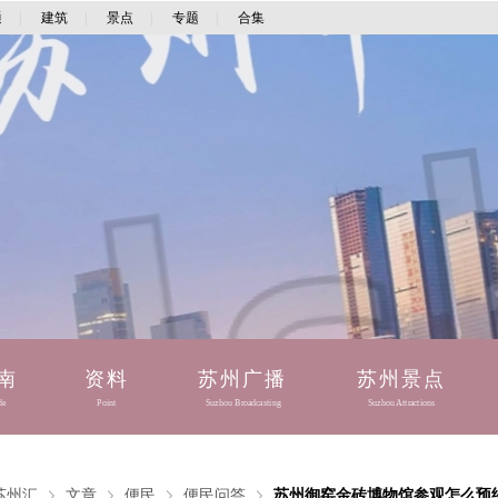
通
|
建筑
|
景点
|
专题
|
合集
南
资料
苏州广播
苏州景点
de
Point
Suzhou Broadcasting
Suzhou Attractions
苏州汇
文章
便民
便民问答
苏州御窑金砖博物馆参观怎么预