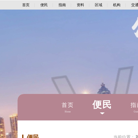
首页
|
便民
|
指南
|
资料
|
区域
|
机构
|
交
便民
首页
指
Home
Gui
便民
当前位置：