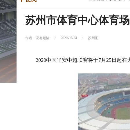
苏州市体育中心体育场
作者：没有烦恼
2020-07-24
苏州汇
2020中国平安中超联赛将于7月25日起