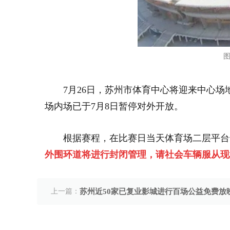
图
7月26日，苏州市体育中心将迎来中心场
场内场已于7月8日暂停对外开放。
根据赛程，在比赛日当天体育场二层平台
外围环道将进行封闭管理，请社会车辆服从现
上一篇：
苏州近50家已复业影城进行百场公益免费放