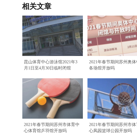
相关文章
昆山体育中心游泳馆2021年3
2021年春节期间苏州奥
月1日至4月30日临时闭馆
各场馆开放吗
2021年春节期间苏州市体育中
2021年春节期间苏州市
心体育馆乒羽馆开放吗
心凤园篮球公园开放吗