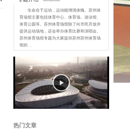
Introduction
生命在于运动，运动能增强体魄。苏州体
育场馆主要包括体育中心、体育场、游泳馆、
体育公园等。苏州体育场馆除了向市民开放并
提供运动场地，还会举办体育比赛和演唱会。
苏州体育场馆专题为大家提供苏州苏州体育场
馆的 ...
Play
Video
热门文章