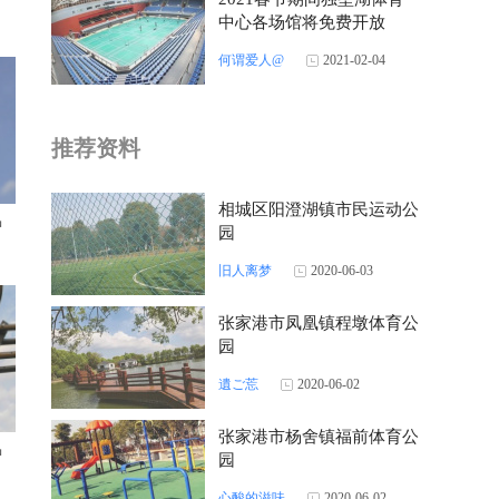
中心各场馆将免费开放
何谓爱人@
2021-02-04
推荐资料
相城区阳澄湖镇市民运动公
中
园
旧人离梦
2020-06-03
张家港市凤凰镇程墩体育公
园
遺ご莣
2020-06-02
张家港市杨舍镇福前体育公
中
园
心酸的滋味
2020-06-02