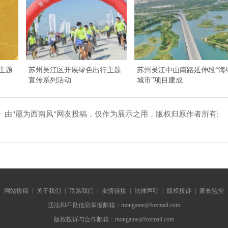
主题
苏州吴江区开展绿色出行主题
苏州吴江中山南路延伸段“海
宣传系列活动
城市”项目建成
由"愿为西南风"网友投稿，仅作为展示之用，版权归原作者所有;
。
网站投稿
|
关于我们
|
联系我们
|
友情链接
|
法律声明
|
版权投诉
|
家长监控
违法和不良信息举报邮箱：mongame@foxmail.com
版权投诉与合作邮箱：mongame@foxmail.com