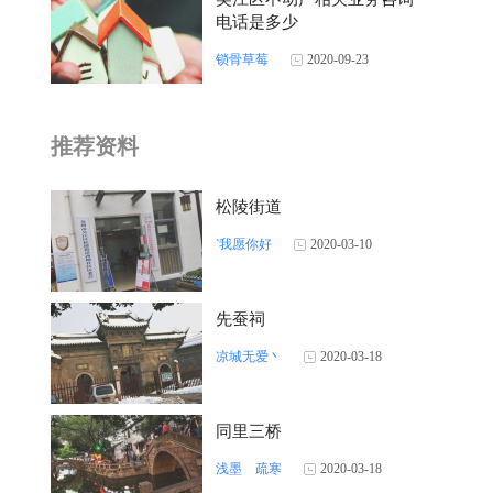
电话是多少
锁骨草莓
2020-09-23
推荐资料
松陵街道
‵我愿你好
2020-03-10
先蚕祠
凉城无爱丶
2020-03-18
同里三桥
浅墨ゞ疏寒
2020-03-18