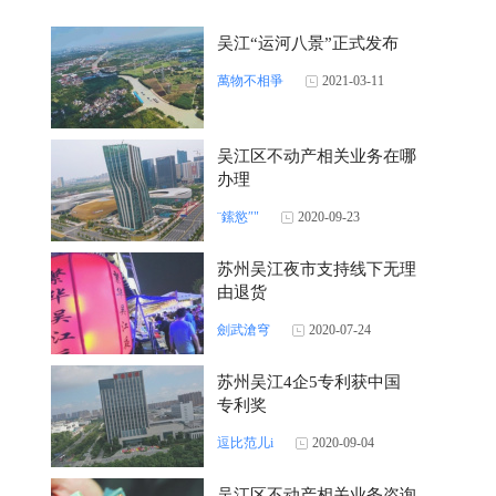
吴江“运河八景”正式发布
萬物不相爭
2021-03-11
吴江区不动产相关业务在哪
办理
¨鎍慾″"
2020-09-23
苏州吴江夜市支持线下无理
由退货
劍武滄穹
2020-07-24
苏州吴江4企5专利获中国
专利奖
逗比范儿i
2020-09-04
吴江区不动产相关业务咨询