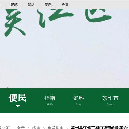
通
|
建筑
|
景点
|
专题
|
合集
便民
指南
资料
苏州市
Guide
Point
Suzhou
苏州汇
文章
指南
生活指南
苏州吴江第三期口罩预约购买方