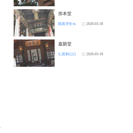
崇本堂
陌若浮生℡
2020-03-18
嘉荫堂
匕首刺心口
2020-03-18
配