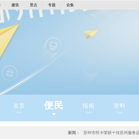
通
|
建筑
|
景点
|
专题
|
合集
便民
首页
指南
资料
Home
Guide
Point
新闻：
苏州市民卡荣获十佳苏州服务