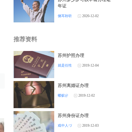
年证
侧耳聆听
2020-12-02
推荐资料
苏州护照办理
就是任性
2019-12-04
苏州离婚证办理
蝼蚁@
2019-12-02
苏州身份证办理
戏中人づ
2019-12-03