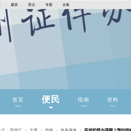
通
|
建筑
|
景点
|
专题
|
合集
便民
首页
指南
资料
Home
Guide
Point
位置：
苏州汇
文章
指南
政务服务
苏州护照办理网上预约指