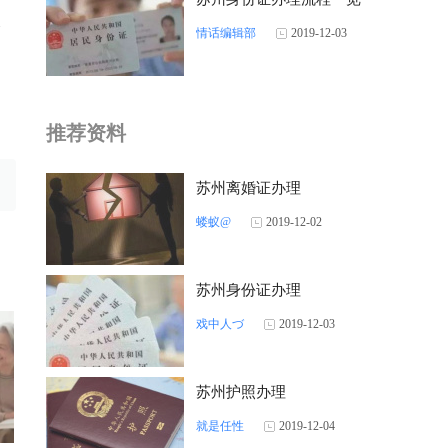
人
情话编辑部
2019-12-03
推荐资料
苏州离婚证办理
蝼蚁@
2019-12-02
苏州身份证办理
戏中人づ
2019-12-03
苏州护照办理
就是任性
2019-12-04