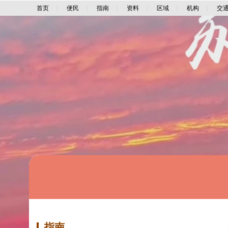
首页
|
便民
|
指南
|
资料
|
区域
|
机构
|
交
指南