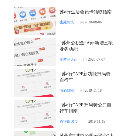
苏e行生活会员卡领取指南
生死相扶
2020-08-06
“苏州公积金”App新增三项
业务功能
卖梦商人@
2020-07-07
“苏e行”APP新功能扫码骑
自行车
浊酒封喉
2019-11-18
“苏e行”APP 扫码骑公共自
行车指南
爺狠低调つ
2019-11-19
苏州市“城市公厕云平台”上