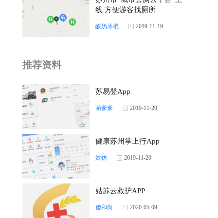
线 方便游客找厕所
酸奶冰棍
2019-11-19
推荐资料
苏易登App
萌爹爹
2019-11-20
健康苏州掌上行App
效仿
2019-11-20
姑苏云救护APP
傻和尚
2020-05-09