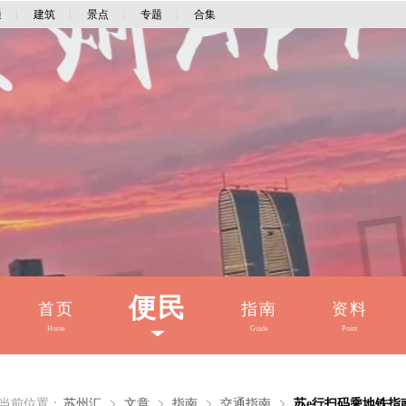
通
|
建筑
|
景点
|
专题
|
合集
便民
首页
指南
资料
Home
Guide
Point
当前位置：
苏州汇
文章
指南
交通指南
苏e行扫码乘地铁指