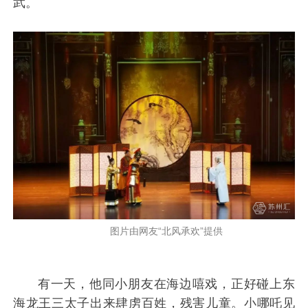
武。
图片由网友“北风承欢”提供
有一天，他同小朋友在海边嘻戏，正好碰上东
海龙王三太子出来肆虏百姓，残害儿童。小哪吒见