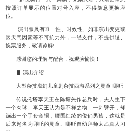
按照订单显示的位置对号入座，不得随意更换座
位。
·演出票具有唯一性、时效性、如非演出变更或
因天气因素等不可抗力外，一经支付，不提供退、
换票服务，敬请谅解!
感谢您的理解与配合，祝观演愉快！
▋ 演出介绍
大型杂技魔幻儿童剧杂技西游系列之灵童·哪吒
传说托塔李天王在陈塘关作总兵时，夫人生下
一个肉球。李天王认为是不祥之物，一剑劈开，却
蹦出一个手套金镯，腰围红绫的俊俏男孩，这就是
后来起名为哪吒的灵童。哪吒自幼拜师太乙真人习