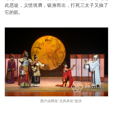
此恶徒，义愤填膺，铤身而出，打死三太子又抽了
它的筋。
图片由网友“北风承欢”提供