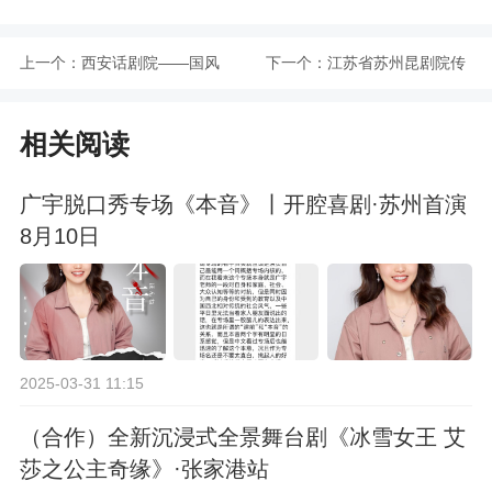
上一个：
西安话剧院——国风
下一个：
江苏省苏州昆剧院传
肢体剧《朱尔旦》
承版昆剧《琵琶记·赵
相关阅读
五娘》-2025新春文
广宇脱口秀专场《本音》丨开腔喜剧·苏州首演
艺惠民季
8月10日
2025-03-31 11:15
（合作）全新沉浸式全景舞台剧《冰雪女王 艾
莎之公主奇缘》·张家港站