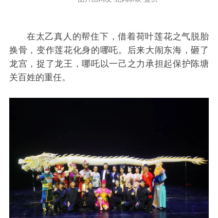
在太乙真人的帮住下，借着荷叶莲花之气脱胎
换骨，变作莲花化身的哪吒。后来大闹东海，砸了
龙宫，捉了龙王，哪吒以一己之力承担起保护陈塘
关百姓的重任。