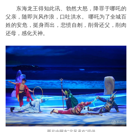
东海龙王得知此讯、勃然大怒，降罪于哪吒的
父亲，随即兴风作浪，口吐洪水。 哪吒为了全城百
姓的安危，挺身而出，悲愤自刎，削骨还父，削肉
还母，感化天神。
图片由网友“北风承欢”提供