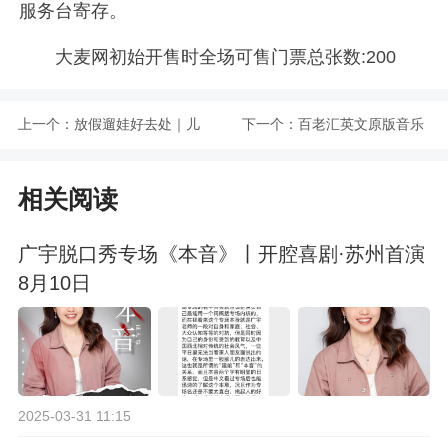
服务台寄存。
大麦网初始开售时全场可售门票总张数:200
上一个：
放假遛娃好去处｜儿
下一个：
百老汇英文原版音乐
童魔术亲子秀｜见证
剧《芝加哥》（主
相关阅读
奇迹的时刻｜沉浸魔
办）
广宇脱口秀专场《本音》丨开腔喜剧·苏州首演
法家庭互动魔法学院
8月10日
奇妙夜×星悦汇店
2025-03-31 11:15