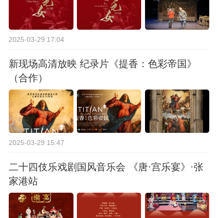
2025-03-29 17:04
新现场高清放映 纪录片《提香：色彩帝国》
（合作）
2025-03-29 15:47
二十四伎乐戏剧国风音乐会 《唐·宫乐宴》·张
家港站