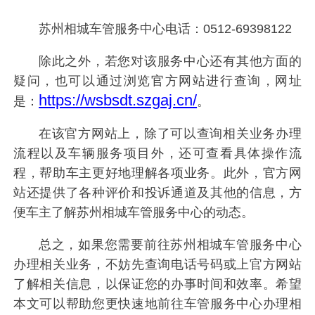
苏州相城车管服务中心电话：0512-69398122
除此之外，若您对该服务中心还有其他方面的
疑问，也可以通过浏览官方网站进行查询，网址
https://wsbsdt.szgaj.cn/
是：
。
在该官方网站上，除了可以查询相关业务办理
流程以及车辆服务项目外，还可查看具体操作流
程，帮助车主更好地理解各项业务。此外，官方网
站还提供了各种评价和投诉通道及其他的信息，方
便车主了解苏州相城车管服务中心的动态。
总之，如果您需要前往苏州相城车管服务中心
办理相关业务，不妨先查询电话号码或上官方网站
了解相关信息，以保证您的办事时间和效率。希望
本文可以帮助您更快速地前往车管服务中心办理相