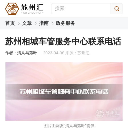
首页
文章
指南
政务服务
苏州相城车管服务中心联系电话
作者：清风与落叶
2023-04-06 来源：苏州汇
图片由网友“清风与落叶”提供