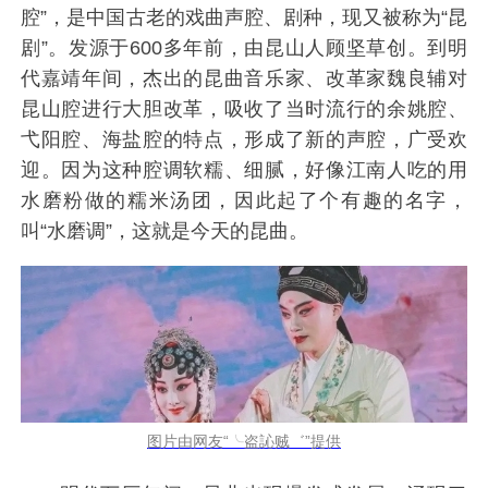
腔”，是中国古老的戏曲声腔、剧种，现又被称为“昆
剧”。发源于600多年前，由昆山人顾坚草创。到明
代嘉靖年间，杰出的昆曲音乐家、改革家魏良辅对
昆山腔进行大胆改革，吸收了当时流行的余姚腔、
弋阳腔、海盐腔的特点，形成了新的声腔，广受欢
迎。因为这种腔调软糯、细腻，好像江南人吃的用
水磨粉做的糯米汤团，因此起了个有趣的名字，
叫“水磨调”，这就是今天的昆曲。
图片由网友“╰盗訫贼゛”提供