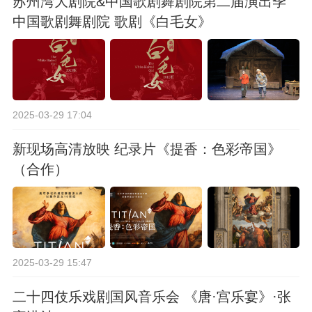
苏州湾大剧院&中国歌剧舞剧院第二届演出季
中国歌剧舞剧院 歌剧《白毛女》
2025-03-29 17:04
新现场高清放映 纪录片《提香：色彩帝国》
（合作）
2025-03-29 15:47
二十四伎乐戏剧国风音乐会 《唐·宫乐宴》·张