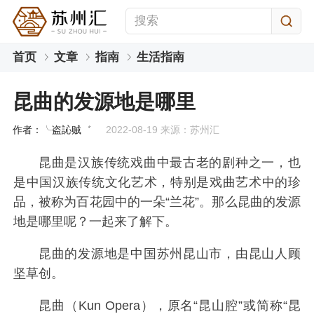
首页
文章
指南
生活指南
昆曲的发源地是哪里
作者：╰盗訫贼゛
2022-08-19 来源：苏州汇
昆曲是汉族传统戏曲中最古老的剧种之一，也
是中国汉族传统文化艺术，特别是戏曲艺术中的珍
品，被称为百花园中的一朵“兰花”。那么昆曲的发源
地是哪里呢？一起来了解下。
昆曲的发源地是中国苏州昆山市，由昆山人顾
坚草创。
昆曲（Kun Opera），原名“昆山腔”或简称“昆