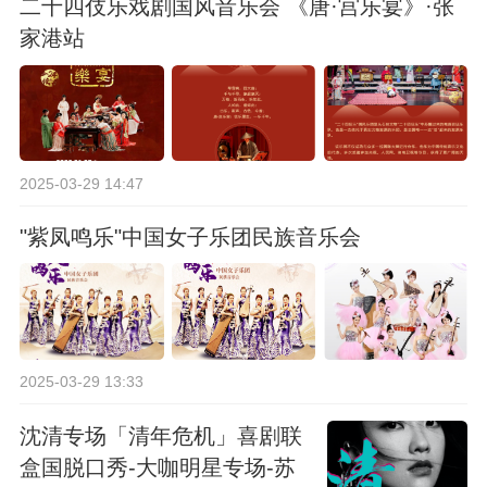
二十四伎乐戏剧国风音乐会 《唐·宫乐宴》·张
家港站
2025-03-29 14:47
"紫凤鸣乐"中国女子乐团民族音乐会
2025-03-29 13:33
沈清专场「清年危机」喜剧联
盒国脱口秀-大咖明星专场-苏